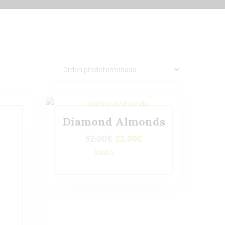
Diamond Almonds
32,00
€
22,00
€
Valorado con
5.00
de 5