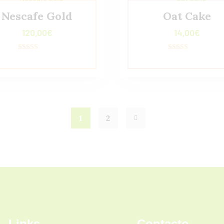
Nescafe Gold
Oat Cake
120,00
€
14,00
€
Valorado con
Valorado con
5.00
5.00
de 5
de 5
1
2
Links
Contacto