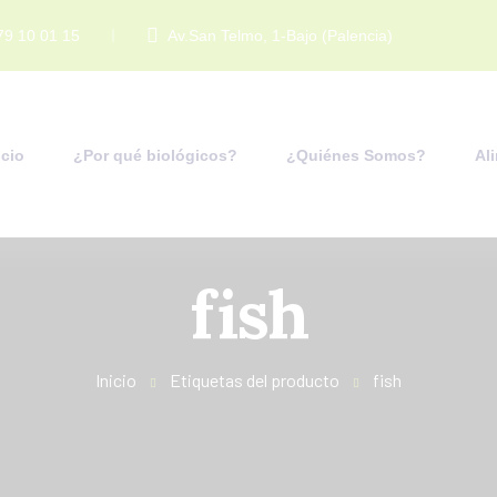
79 10 01 15
Av.San Telmo, 1-Bajo (Palencia)
icio
¿Por qué biológicos?
¿Quiénes Somos?
Al
fish
Inicio
Etiquetas del producto
fish