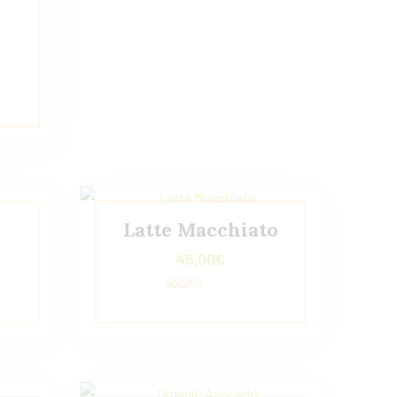
Latte Macchiato
45,00
€
Valorado con
5.00
de 5