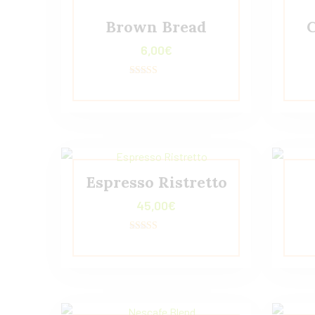
Brown Bread
6,00
€
Valorado con
5.00
de 5
Espresso Ristretto
45,00
€
Valorado con
5.00
de 5