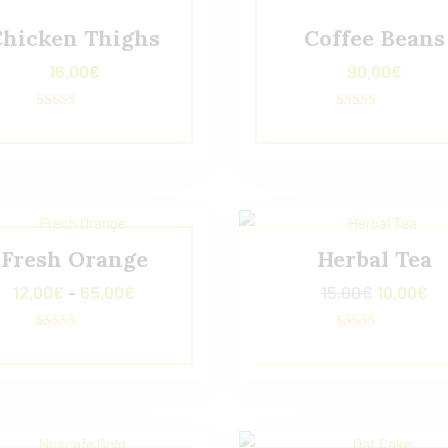
Chicken Thighs
Coffee Beans
16,00
€
90,00
€
Valorado con
Valorado con
5.00
5.00
de 5
de 5
Fresh Orange
Herbal Tea
12,00
€
-
65,00
€
15,00
€
10,00
€
Valorado con
Valorado con
5.00
5.00
de 5
de 5