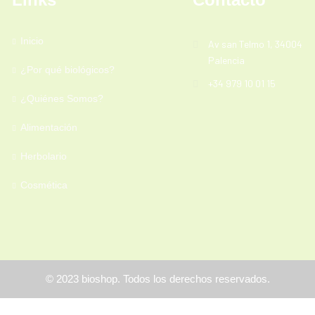
Inicio
Av san Telmo 1, 34004
Palencia
¿Por qué biológicos?
+34 979 10 01 15
¿Quiénes Somos?
Alimentación
Herbolario
Cosmética
©
2023
bioshop. Todos los derechos reservados.