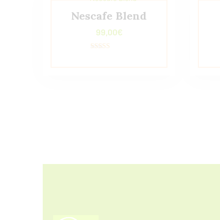
Nescafe Blend
99,00
€
Valorado con
5.00
de 5