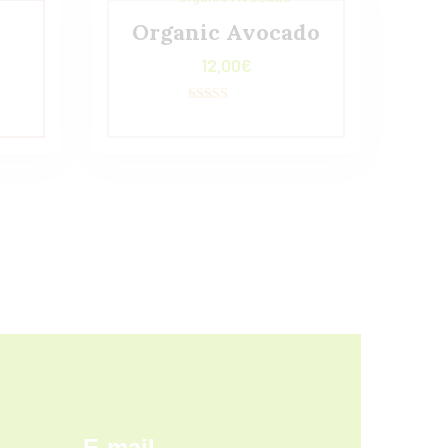
Organic Avocado
12,00
€
Valorado con
5.00
de 5
E-mail