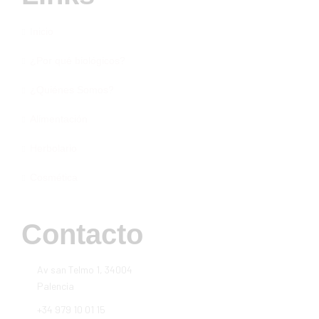
Inicio
¿Por qué biológicos?
¿Quiénes Somos?
Alimentación
Herbolario
Cosmética
Contacto
Av san Telmo 1, 34004
Palencia
+34 979 10 01 15